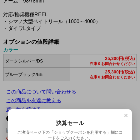
アーム 98/78mm
対応/推奨機種REEL
・シマノ大型ベイトリール（1000～4000）
・ダイワLタイプ
オプションの値段詳細
カラー
25,300円(税込)
ダークシルバー/DS
在庫 0 お問合わせください
25,300円(税込)
ブルーブラック/BB
在庫 0 お問合わせください
この商品について問い合わせる
この商品を友達に教える
買い物を続ける
×
決算セール
この商品をログピでつぶやく
ご決済ページ下の「ショップクーポンを利用する」欄にコ
ードをご入力ください。
Yahoo!ブックマークに登録する