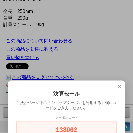
全長 250mm
自重 290g
計量スケール 9kg
この商品について問い合わせる
この商品を友達に教える
買い物を続ける
この商品をログピでつぶやく
×
Yahoo!ブックマークに登録する
決算セール
はてなブックマークに登録する
ご決済ページ下の「ショップクーポンを利用する」欄にコ
ードをご入力ください。
前の商品へ
次の商品へ
クーポンコード
ページの先頭へ戻る
138062