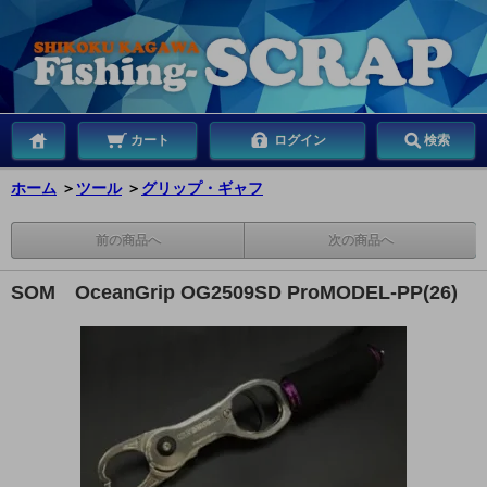
カート
ログイン
検索
ホーム
＞
ツール
＞
グリップ・ギャフ
前の商品へ
次の商品へ
SOM OceanGrip OG2509SD ProMODEL-PP(26)