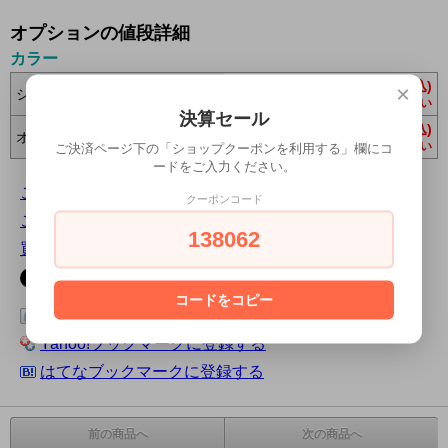
オプションの値段詳細
カラー
43,780円(税込)
×
シルバー
在庫 0 お問合わせください
決算セール
46,310円(税込)
オシアネイビー
在庫 0 お問合わせください
ご決済ページ下の「ショップクーポンを利用する」欄にコ
ードをご入力ください。
この商品について問い合わせる
クーポンコード
この商品を友達に教える
138062
買い物を続ける
コードをコピー
この商品をログピでつぶやく
Yahoo!ブックマークに登録する
はてなブックマークに登録する
前の商品へ
次の商品へ