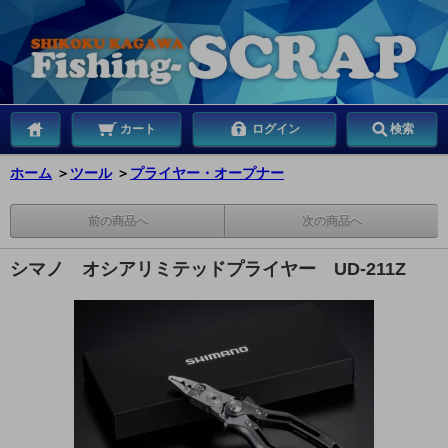
カート
ログイン
検索
ホーム
＞
ツール
＞
プライヤー・オープナー
前の商品へ
次の商品へ
シマノ オシアリミテッドプライヤー UD-211Z