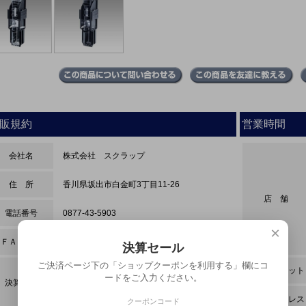
販規約
営業時間
会社名
株式会社 スクラップ
住 所
香川県坂出市白金町3丁目11-26
店 舗
電話番号
0877-43-5903
×
ＦＡＸ番号
0877-43-5908
決算セール
ご決済ページ下の「ショップクーポンを利用する」欄にコ
商品代引・ 銀行振込・現金・
インターネット
ードをご入力ください。
決算方法
クロネコwebコレクト・ペイパル
ペイパルクレジット
メールアドレス
クーポンコード