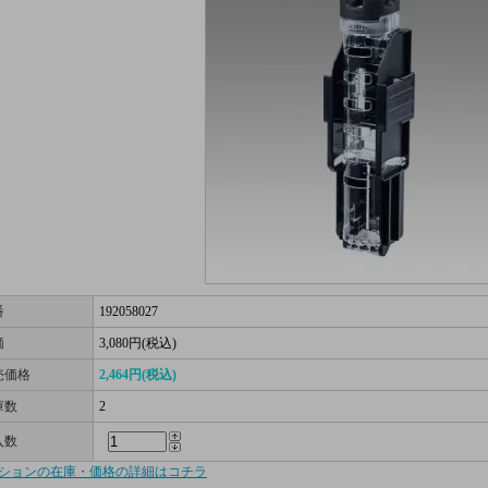
番
192058027
価
3,080円(税込)
売価格
2,464円(税込)
庫数
2
入数
ションの在庫・価格の詳細はコチラ