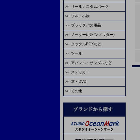
ゴーセン
エバーグリーン
アブガルシア
がまかつ
リールカスタムパーツ
ハヤブサ
HOT'S
シャウト
デコイ
odz
ASS
ティクト
ビート
テイルウォーク
ゼスタ
ソルト小物
スタジオオーシャンマーク
ジャッカル
odz
ゴーセン
オーナー
カツイチ
ダイワ
ダイワ
CB ONE
アルファタックス
ゼニス
ブラックバス用品
タコベイト
エバーグリーン
ダイワ
がまかつ
大洋
シャウト
デコイ
オーナー
A-TEC
uroco
グローブライド
テイルウォーク
ノッター(ボビンノッター)
淡水ロッド
ジグヘッド
LIVRE
シマノ
WaterLand
ヤマトヨ
スタジオオーシャンマーク
ヴァンフック
プロセレ
モーリス
REALS
エイテック
アブガルシア
タックルBOXなど
淡水リール
ソルトワーム
ソルトウォーターボーイズ
SEAFLOORCONTROL
ゼスタ
ゼスタ
ヤマイ
ゴーへ
VARIVAS
メジャークラフト
TANAJIG
オーシャンフリークス
ツール
エイテック
バスルアー・ワーム
サビキ
シマノ
がまかつ
バレーヒル
がまかつ
クレイジーオーシャン
がまかつ
ゴーセン
X-BRAID
EDUCE
アパレル・サンダルなど
マクセル
バレーヒル
バス用フック
IKA
マーフィックスパーツ
START
スタジオオーシャンマーク
YGKよつあみ
ジャスティス
オーナー
シマノ
ヤマトヨ
枝豆じぐ
ステッカー
ミヒロ精機
ゴールデンミーン
バス用ライン
蛸
ダイワ
ライズジャパン
ヤリエ
ダイワ
剣屋
金龍
ネイチャーボーイズ
バリバス
Lots Of Art
本・DVD
アベットリール
パームス
イカメタル
SPI ミゾハン
ソルトウォーターボーイズ
オーナー
ヤマイ
がまかつ
スティンガー
下田漁具
ラインコート類
その他
ブルーブルー
レスターファイン
ジャンキーワークス
オーシャンフリークス
reins（スペアパーツ）
ASS
フィッシングファイターズ
ダイワ
SOM
アミゼス
ネイズ
オプション
ダイワ
コーモラン
ラバーパーツ
B.Rig's
糸・チューブ
シマノ
コアマン
脇漁具
ワンナック
ティクト
スペアフック
エヌティスイベル
ヴァンフック
エヌティスイベル
ステキ針
ヨーヅリ
剛樹
ABU
フィッシングファイターズ
UOSO
ヴァンフック
ネイヤーボーイズ
デュエル
リップル
YPS
WaterLand
VARIVAS
ゼスタ
SFC