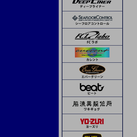
ランブルベイト
APIA
コーモラン
ボーズレス
デコイ
SOM
beat
ピエールジグ
モーリス
トライアル
ボウズ
サンライン
ステキ針
ティクト
ジャッカル
メジャークラフト
シーフロアコントロール
デコイ
シーフロアコントロール
ネイチャーボーイズ
ハヤブサ
シマノ
オリムピック
Avail
タカ産業
アシスト工房
オーシャンフリーク
K-FLAT
レスターファイン
ディープライナー
CB ONE
CB ONE
タコ用針
海遊少年
タカ産業
ソウルズ
Boggy
ハヤブサ
ミヤマエ
スミス
メガバス
ドロップカスタム
下田漁具
beat
フィネス
ima
下田漁具
エイテック
エバーグリーン
オーシャンフリーク
下田漁具
クレイジーオーシャン
ネイチャーボーイズ
グリス・オイル
ミヤマエ
フィネス
CB ONE
ダミキジャパン
ベーシックギア
その他
ダイワ
リブレ
MCワークス
ボーズレス
オリムピック
ヤマシタ
コモジグ
ジャッカル
ゼスタ
ブルーニングハーツ
セイカイコレクション
ブリーデン
D-CLAW
ソルトウォーターボーイズ
クレイジーオーシャン
ヴァンフック
タカ産業
ゼスタ
ASSジグ
ASS
Dios
ゴーへ
スタジオオーシャンマーク