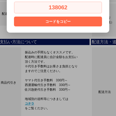
138062
ヤマト運輸
レターパック・ゆうパック
配送方法
西濃運輸・佐川急便
締め切り
スマートレター・店頭
コードをコピー
（当日発送）
支払い方法について
配送方法・
振込みの手間もなくオススメです。
配達時に配達員に合計金額をお支払い
頂く方法です。
※代引き手数料はお客さま負担となり
ますのでご注意ください。
ヤマト代引き手数料 330円～
商品代引き
西濃運輸代引き手数料 330円～
佐川急便代引き手数料 330円～
配送方法
地域別の送料等につきましては
コチラ
をご覧ください。