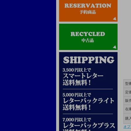
型
定
販
在
購
オプ