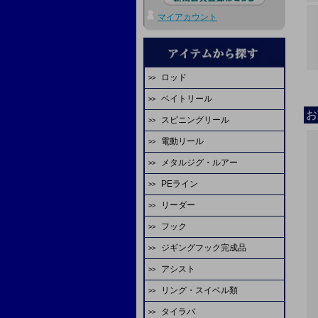
マイアカウント
ロッド
ベイトリール
エバーグリーン
お
スピニングリール
ダイワ
ディープライナー
電動リール
ダイワ
シマノ
ビート
メタルジグ・ルアー
ダイワ
シマノ
エバーグリーン
オーシャンフリーク
PEライン
ディープライナー
シマノ
アピア
スタジオオーシャンマーク
ジャッカル
リーダー
ファイヤーライン
シーフロアコントロール
ミヤエポック
アブガルシア
マーフィックス
ピュアテック
フック
YGKよつあみ
シマノ
FCラボ
tail walk
エイテック
アリゲーター技研
FCラボ
ジギングフック完成品
シーフロアコントロール
シーガー
デプスハンター
カレント
備品
テイルウォーク
シーフロアコントロール
天龍
アシスト
スクラップオリジナル
ASS
サンライン
サンライン
K-craft
ディープライナー
ヤマガブランクス
リング・スイベル類
ASS
シーフロアコントロール
ダイワ
がまかつ
YGKよつあみ
山ジグ
オクマ
シマノ
タイラバ
シーフロアコントロール
オーナー
ASS
シャウト
バレーヒル