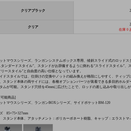
クリアブラック
クリア
在庫 0
ットマウスシリーズ、ランガンシステムボックス専用、傾斜スライド式のロッドス
スタンダードスタイル”、スタンドがお辞儀するように倒れる“スライドスタイル”、
フリースタイル”と自由度の高い仕様となっています。
イドスタイルでは、仕掛けの交換やノットの組み換えが格段にしやすく、ティップ
、スタンド本体の両サイドには、各種オプションパーツが装着できる多目的ホルダ
タムが可能。スタンド穴径を45mmに広げたことで、ロッドの差し込みや取り出し
着可能商品]
ットマウスシリーズ、ランガンBOXシリーズ、サイドポケットBM-120
 85×75×327mm
 スタンド本体、アタッチメント：ポリカーボネート樹脂、キャップ：エラストマ