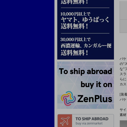
バケ
の“
な“
スラ
らに
カス
[装
バケ
サイズ
素材