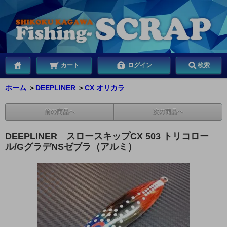
カート
ログイン
検索
ホーム
＞
DEEPLINER
＞
CX オリカラ
前の商品へ
次の商品へ
DEEPLINER スロースキップCX 503 トリコロー
ル/GグラデNSゼブラ（アルミ）