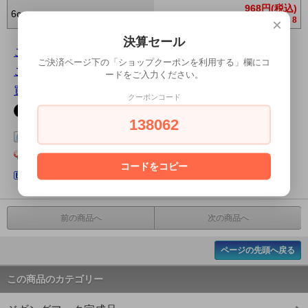
968円(税込)
6cm
8
×
決算セール
この商品について問い合わせる
ご決済ページ下の「ショップクーポンを利用する」欄にコ
この商品を友達に教える
ードをご入力ください。
買い物を続ける
クーポンコード
138062
この商品をログピでつぶやく
Yahoo!ブックマークに登録する
コードをコピー
はてなブックマークに登録する
前の商品へ
次の商品へ
ページの先頭へ戻る
この商品のカテゴリー