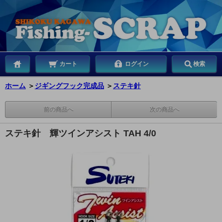
カート
ログイン
検索
ホーム
＞
ジギングフック完成品
＞
ステキ針
前の商品へ
次の商品へ
ステキ針 輝ツインアシスト TAH 4/0