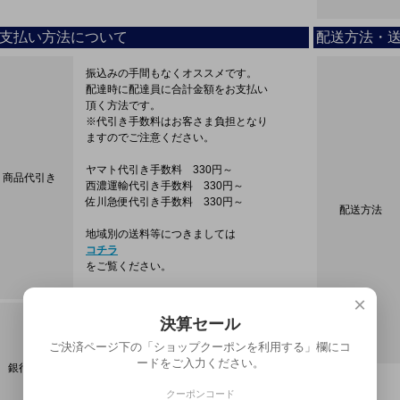
支払い方法について
配送方法・
振込みの手間もなくオススメです。
配達時に配達員に合計金額をお支払い
頂く方法です。
※代引き手数料はお客さま負担となり
ますのでご注意ください。
ヤマト代引き手数料 330円～
商品代引き
西濃運輸代引き手数料 330円～
佐川急便代引き手数料 330円～
配送方法
地域別の送料等につきましては
コチラ
をご覧ください。
×
PayPay銀行
決算セール
楽天銀行
ご決済ページ下の「ショップクーポンを利用する」欄にコ
ゆうちょ銀行
ードをご入力ください。
銀行振込
SMBC三井住友銀行
※先振り込みになります。
クーポンコード