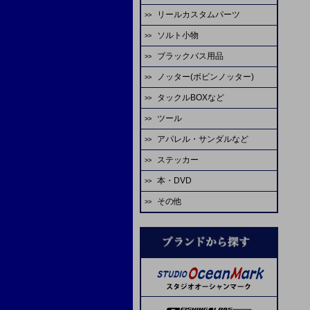
ゴーセン
エバーグリーン
アブガルシア
がまかつ
リールカスタムパーツ
ハヤブサ
HOT'S
シャウト
デコイ
odz
ASS
ティクト
ビート
テイルウォーク
ゼスタ
ソルト小物
スタジオオーシャンマーク
ジャッカル
odz
ゴーセン
オーナー
カツイチ
ダイワ
ダイワ
CB ONE
アルファタックス
ゼニス
ブラックバス用品
タコベイト
エバーグリーン
ダイワ
がまかつ
大洋
シャウト
デコイ
オーナー
A-TEC
uroco
グローブライド
テイルウォーク
ノッター(ボビンノッター)
淡水ロッド
ジグヘッド
LIVRE
シマノ
WaterLand
ヤマトヨ
スタジオオーシャンマーク
ヴァンフック
プロセレ
モーリス
REALS
エイテック
アブガルシア
タックルBOXなど
淡水リール
ソルトワーム
ソルトウォーターボーイズ
SEAFLOORCONTROL
ゼスタ
ゼスタ
ヤマイ
ゴーへ
VARIVAS
メジャークラフト
TANAJIG
オーシャンフリークス
ツール
エイテック
バスルアー・ワーム
サビキ
シマノ
がまかつ
バレーヒル
がまかつ
クレイジーオーシャン
がまかつ
ゴーセン
X-BRAID
EDUCE
アパレル・サンダルなど
マクセル
バレーヒル
バス用フック
IKA
マーフィックスパーツ
START
スタジオオーシャンマーク
YGKよつあみ
ジャスティス
オーナー
シマノ
ヤマトヨ
枝豆じぐ
ステッカー
ミヒロ精機
ゴールデンミーン
バス用ライン
蛸
ダイワ
ライズジャパン
ヤリエ
ダイワ
剣屋
金龍
ネイチャーボーイズ
バリバス
Lots Of Art
本・DVD
アベットリール
パームス
イカメタル
SPI ミゾハン
ソルトウォーターボーイズ
オーナー
ヤマイ
がまかつ
スティンガー
下田漁具
ラインコート類
その他
ブルーブルー
レスターファイン
ジャンキーワークス
オーシャンフリークス
reins（スペアパーツ）
ASS
フィッシングファイターズ
ダイワ
SOM
アミゼス
ネイズ
オプション
ダイワ
コーモラン
ラバーパーツ
B.Rig's
糸・チューブ
シマノ
コアマン
脇漁具
ワンナック
ティクト
スペアフック
エヌティスイベル
ヴァンフック
エヌティスイベル
ステキ針
ヨーヅリ
剛樹
ABU
フィッシングファイターズ
UOSO
ヴァンフック
ネイヤーボーイズ
デュエル
リップル
YPS
WaterLand
VARIVAS
ゼスタ
SFC