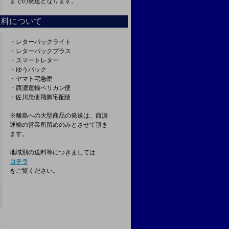
までの発送となります。
送料について
・レターパックライト
・レターパックプラス
・スマートレター
・ゆうパック
・ヤマト宅急便
・西濃運輸ペリカン便
・佐川急便飛脚宅配便
※離島への大型商品の発送は、西濃
運輸の営業所留めのみとさせて頂き
ます。
地域別の送料等につきましては
コチラ
をご覧ください。