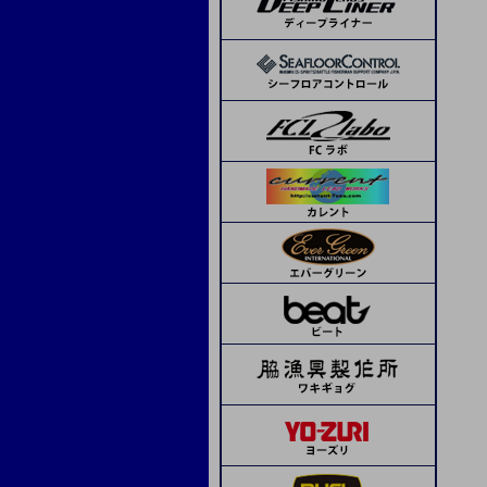
ランブルベイト
APIA
コーモラン
ボーズレス
デコイ
SOM
beat
ピエールジグ
モーリス
トライアル
ボウズ
サンライン
ステキ針
ティクト
ジャッカル
メジャークラフト
シーフロアコントロール
デコイ
シーフロアコントロール
ネイチャーボーイズ
ハヤブサ
シマノ
オリムピック
Avail
タカ産業
アシスト工房
オーシャンフリーク
K-FLAT
レスターファイン
ディープライナー
CB ONE
CB ONE
タコ用針
海遊少年
タカ産業
ソウルズ
Boggy
ハヤブサ
ミヤマエ
スミス
メガバス
ドロップカスタム
下田漁具
beat
フィネス
ima
下田漁具
エイテック
エバーグリーン
オーシャンフリーク
下田漁具
クレイジーオーシャン
ネイチャーボーイズ
グリス・オイル
ミヤマエ
フィネス
CB ONE
ダミキジャパン
ベーシックギア
その他
ダイワ
リブレ
MCワークス
ボーズレス
オリムピック
ヤマシタ
コモジグ
ジャッカル
ゼスタ
ブルーニングハーツ
セイカイコレクション
ブリーデン
D-CLAW
ソルトウォーターボーイズ
クレイジーオーシャン
ヴァンフック
タカ産業
ゼスタ
ASSジグ
ASS
Dios
ゴーへ
スタジオオーシャンマーク