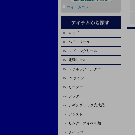
マイアカウント
ロッド
ベイトリール
エバーグリーン
スピニングリール
ダイワ
ディープライナー
電動リール
ダイワ
シマノ
ビート
メタルジグ・ルアー
ダイワ
シマノ
エバーグリーン
オーシャンフリーク
PEライン
ディープライナー
シマノ
アピア
スタジオオーシャンマーク
ジャッカル
リーダー
ファイヤーライン
シーフロアコントロール
ミヤエポック
アブガルシア
マーフィックス
ピュアテック
フック
YGKよつあみ
シマノ
FCラボ
tail walk
エイテック
アリゲーター技研
FCラボ
ジギングフック完成品
シーフロアコントロール
シーガー
デプスハンター
カレント
備品
テイルウォーク
シーフロアコントロール
天龍
アシスト
スクラップオリジナル
ASS
サンライン
サンライン
K-craft
ディープライナー
ヤマガブランクス
リング・スイベル類
ASS
シーフロアコントロール
ダイワ
がまかつ
YGKよつあみ
山ジグ
オクマ
シマノ
タイラバ
シーフロアコントロール
オーナー
ASS
シャウト
バレーヒル