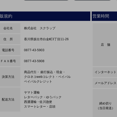
販規約
営業時間
会社名
株式会社 スクラップ
住 所
香川県坂出市白金町3丁目11-26
店 舗
電話番号
0877-43-5903
ＦＡＸ番号
0877-43-5908
商品代引・ 銀行振込・現金・
インターネット
決算方法
クロネコwebコレクト・ペイパル
ペイパルクレジット
メールアドレス
ヤマト運輸
レターパック・ゆうパック
配送方法
西濃運輸・佐川急便
締め切り
スマートレター・店頭
（当日発送）