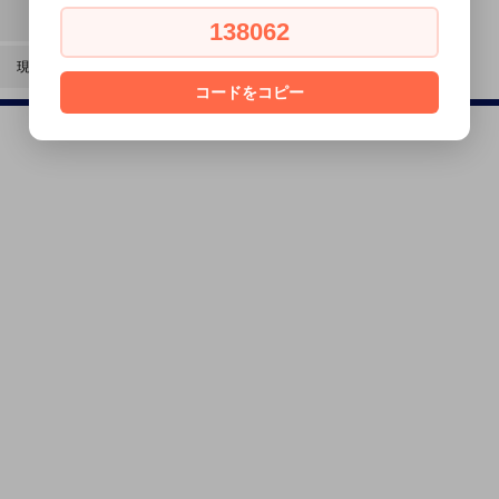
振込手数料はお客様負担となります。
138062
現 金
店頭での現金払いとなります。
コードをコピー